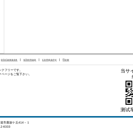
|
otoiawase
|
sitemap
|
company
|
flow
ンクフリーです。
当サ
クページをご覧下さい。
测试车
街道市鹿放ケ丘414－１
2-6333