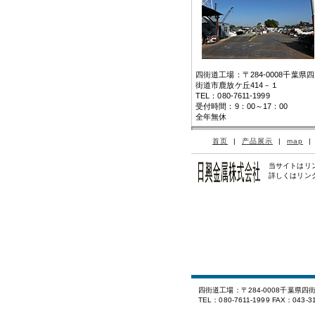
四街道工場：〒284-0008千葉県四
街道市鹿放ケ丘414－１
TEL：080-7611-1999
受付時間：9：00～17：00
全年無休
首页
|
产品展示
|
map
当サイトはリ
詳しくはリン
四街道工場：〒284-0008千葉県四
TEL：080-7611-1999 FAX：043-31