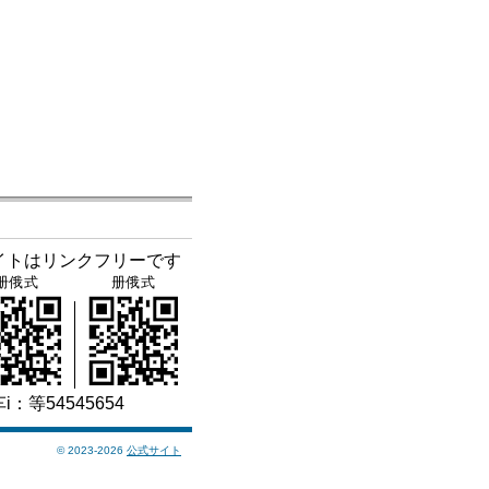
イトはリンクフリーです
册俄式
册俄式
i：等54545654
©
2023-2026
公式サイト