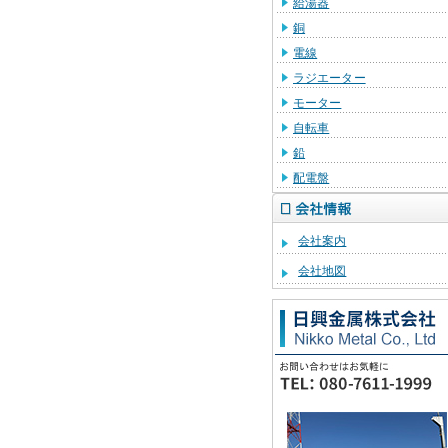
給湯器
銅
電線
ラジエーター
モーター
自転車
鉛
配電盤
会社案内
会社地図