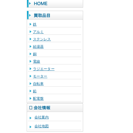
鉄
アルミ
ステンレス
給湯器
銅
電線
ラジエーター
モーター
自転車
鉛
配電盤
会社案内
会社地図