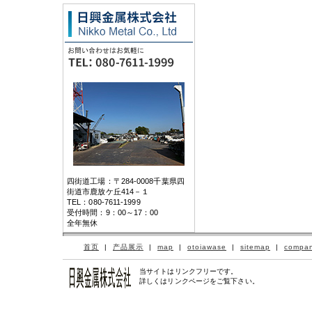
四街道工場：〒284-0008千葉県四
街道市鹿放ケ丘414－１
TEL：080-7611-1999
受付時間：9：00～17：00
全年無休
首页
|
产品展示
|
map
|
otoiawase
|
sitemap
|
compa
当サイトはリンクフリーです。
詳しくはリンクページをご覧下さい。