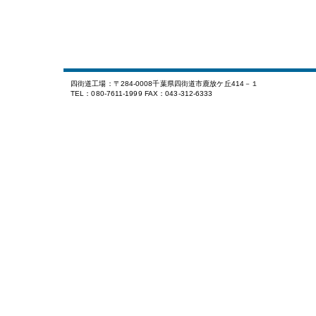
四街道工場：〒284-0008千葉県四街道市鹿放ケ丘414－１
TEL：080-7611-1999 FAX：043-312-6333