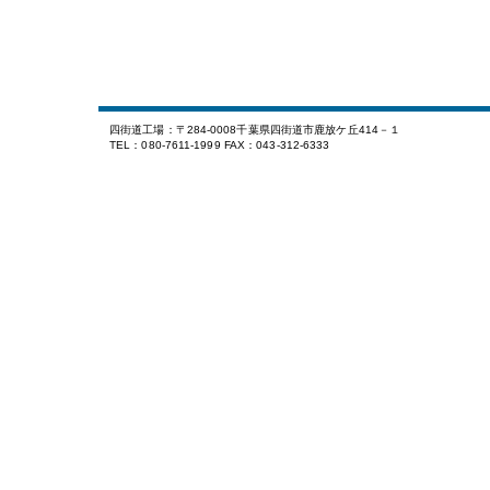
四街道工場：〒284-0008千葉県四街道市鹿放ケ丘414－１
TEL：080-7611-1999 FAX：043-312-6333