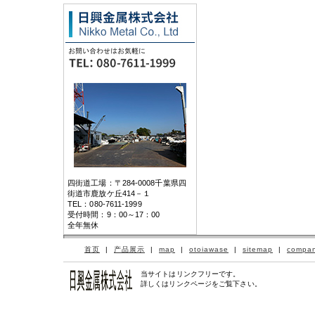
四街道工場：〒284-0008千葉県四
街道市鹿放ケ丘414－１
TEL：080-7611-1999
受付時間：9：00～17：00
全年無休
首页
|
产品展示
|
map
|
otoiawase
|
sitemap
|
compa
当サイトはリンクフリーです。
詳しくはリンクページをご覧下さい。