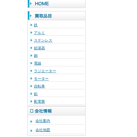
鉄
アルミ
ステンレス
給湯器
銅
電線
ラジエーター
モーター
自転車
鉛
配電盤
会社案内
会社地図